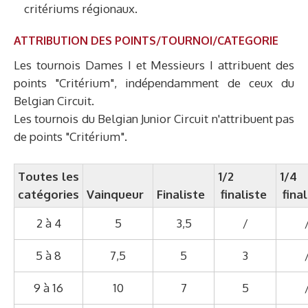
critériums régionaux.
ATTRIBUTION DES POINTS/TOURNOI/CATEGORIE
Les tournois Dames I et Messieurs I attribuent des
points "Critérium", indépendamment de ceux du
Belgian Circuit.
Les tournois du Belgian Junior Circuit n'attribuent pas
de points "Critérium".
Toutes les
1/2
1/4
catégories
Vainqueur
Finaliste
finaliste
fina
2 à 4
5
3,5
/
5 à 8
7,5
5
3
9 à 16
10
7
5