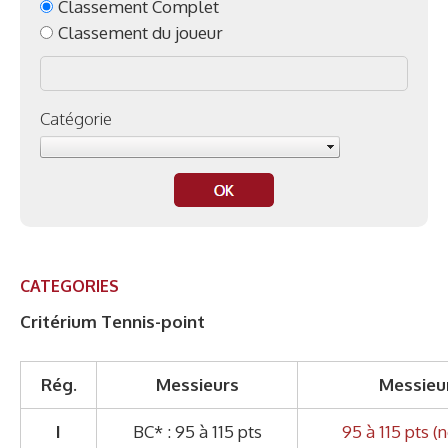
Classement Complet
Classement du joueur
Catégorie
CATEGORIES
Critérium Tennis-point
Rég.
Messieurs
Messieu
I
BC* : 95 à 115 pts
95 à 115 pts (