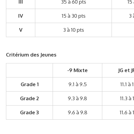
III
35 à 60 pts
15 
IV
15 à 30 pts
3 
V
3 à 10 pts
Critérium des Jeunes
-9 Mixte
JG et JF
Grade 1
9.1 à 9.5
11.1 à 
Grade 2
9.3 à 9.8
11.3 à 
Grade 3
9.6 à 9.8
11.6 à 