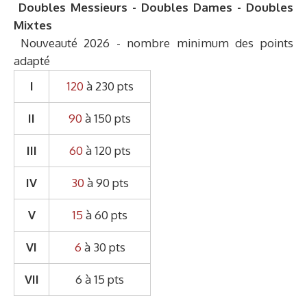
Doubles Messieurs - Doubles Dames - Doubles
Mixtes
Nouveauté 2026 - nombre minimum des points
adapté
I
120
à 230 pts
II
90
à 150 pts
III
60
à 120 pts
IV
30
à 90 pts
V
15
à 60 pts
VI
6
à 30 pts
VII
6 à 15 pts