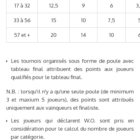
17 à 32
12,5
9
6
3
33 à 56
15
10
7,5
57 et +
20
14
10
Les tournois organisés sous forme de poule avec
tableau final attribuent des points aux joueurs
qualifiés pour le tableau final.
N.B. : lorsqu'il n'y a qu'une seule poule (de minimum
3 et maxium 5 joueurs), des points sont attribués
uniquement aux vainqueurs et finaliste.
Les joueurs qui déclarent W.O. sont pris en
considération pour le calcul du nombre de joueurs
par catégorie.