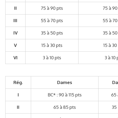
II
75 à 90 pts
75 à 90
III
55 à 70 pts
55 à 70
IV
35 à 50 pts
35 à 50
V
15 à 30 pts
15 à 30
VI
3 à 10 pts
3 à 10 
Rég.
Dames
Da
I
BC* : 90 à 115 pts
65 
II
65 à 85 pts
35 