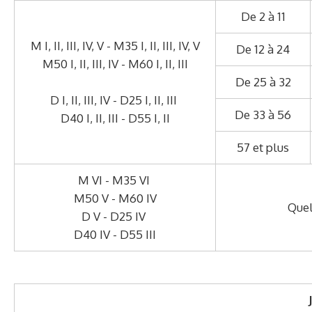
De 2 à 11
M I, II, III, IV, V - M35 I, II, III, IV, V
De 12 à 24
M50 I, II, III, IV - M60 I, II, III
De 25 à 32
D I, II, III, IV - D25 I, II, III
De 33 à 56
D40 I, II, III - D55 I, II
57 et plus
M VI - M35 VI
M50 V - M60 IV
Quel
D V - D25 IV
D40 IV - D55 III