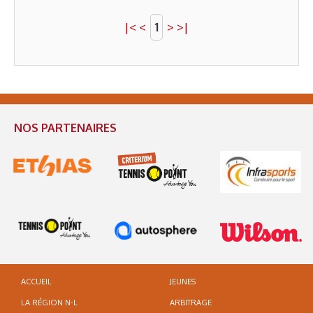
|<
<
1
>
>|
NOS PARTENAIRES
ACCUEIL
JEUNES
LA RÉGION N-L
ARBITRAGE